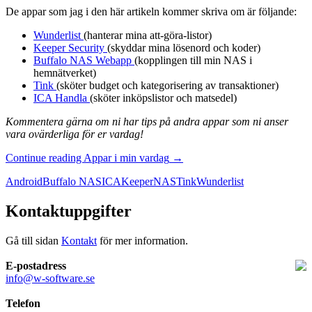
De appar som jag i den här artikeln kommer skriva om är följande:
Wunderlist
(hanterar mina att-göra-listor)
Keeper Security
(skyddar mina lösenord och koder)
Buffalo NAS Webapp
(kopplingen till min NAS i
hemnätverket)
Tink
(sköter budget och kategorisering av transaktioner)
ICA Handla
(sköter inköpslistor och matsedel)
Kommentera gärna om ni har tips på andra appar som ni anser
vara ovärderliga för er vardag!
Continue reading
Appar i min vardag
→
Android
Buffalo NAS
ICA
Keeper
NAS
Tink
Wunderlist
Kontaktuppgifter
Gå till sidan
Kontakt
för mer information.
E-postadress
info@w-software.se
Telefon