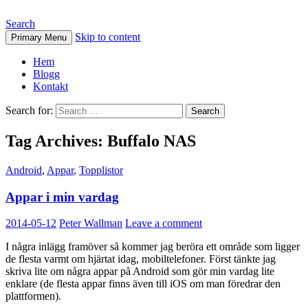
Search
Skip to content
Primary Menu
Hem
Blogg
Kontakt
Search for:
Tag Archives: Buffalo NAS
Android
,
Appar
,
Topplistor
Appar i min vardag
2014-05-12
Peter Wallman
Leave a comment
I några inlägg framöver så kommer jag beröra ett område som ligger
de flesta varmt om hjärtat idag, mobiltelefoner. Först tänkte jag
skriva lite om några appar på Android som gör min vardag lite
enklare (de flesta appar finns även till iOS om man föredrar den
plattformen).