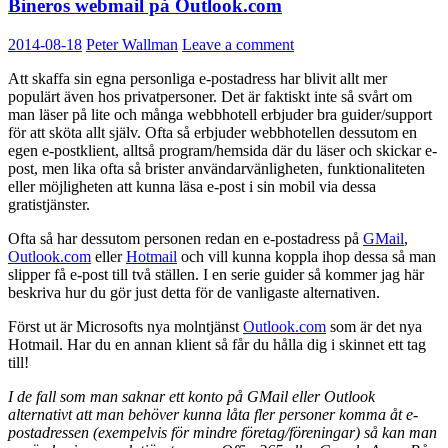
Bineros webmail på Outlook.com
2014-08-18
Peter Wallman
Leave a comment
Att skaffa sin egna personliga e-postadress har blivit allt mer
populärt även hos privatpersoner. Det är faktiskt inte så svårt om
man läser på lite och många webbhotell erbjuder bra guider/support
för att sköta allt själv. Ofta så erbjuder webbhotellen dessutom en
egen e-postklient, alltså program/hemsida där du läser och skickar e-
post, men lika ofta så brister användarvänligheten, funktionaliteten
eller möjligheten att kunna läsa e-post i sin mobil via dessa
gratistjänster.
Ofta så har dessutom personen redan en e-postadress på
GMail
,
Outlook.com
eller
Hotmail
och vill kunna koppla ihop dessa så man
slipper få e-post till två ställen. I en serie guider så kommer jag här
beskriva hur du gör just detta för de vanligaste alternativen.
Först ut är Microsofts nya molntjänst
Outlook.com
som är det nya
Hotmail. Har du en annan klient så får du hålla dig i skinnet ett tag
till!
I de fall som man saknar ett konto på GMail eller Outlook
alternativt att man behöver kunna låta fler personer komma åt e-
postadressen (exempelvis för mindre företag/föreningar) så kan man