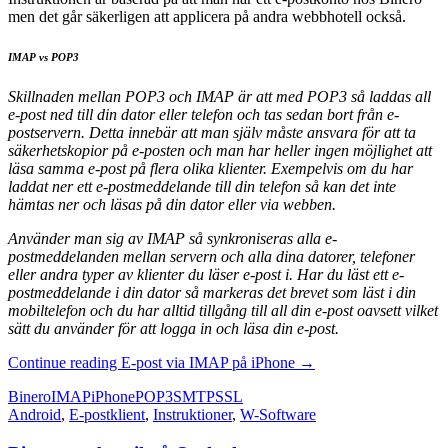
men det går säkerligen att applicera på andra webbhotell också.
IMAP vs POP3
Skillnaden mellan POP3 och IMAP är att med POP3 så laddas all
e-post ned till din dator eller telefon och tas sedan bort från e-
postservern. Detta innebär att man själv måste ansvara för att ta
säkerhetskopior på e-posten och man har heller ingen möjlighet att
läsa samma e-post på flera olika klienter. Exempelvis om du har
laddat ner ett e-postmeddelande till din telefon så kan det inte
hämtas ner och läsas på din dator eller via webben.
Använder man sig av IMAP så synkroniseras alla e-
postmeddelanden mellan servern och alla dina datorer, telefoner
eller andra typer av klienter du läser e-post i. Har du läst ett e-
postmeddelande i din dator så markeras det brevet som läst i din
mobiltelefon och du har alltid tillgång till all din e-post oavsett vilket
sätt du använder för att logga in och läsa din e-post.
Continue reading
E-post via IMAP på iPhone
→
Binero
IMAP
iPhone
POP3
SMTP
SSL
Android
,
E-postklient
,
Instruktioner
,
W-Software