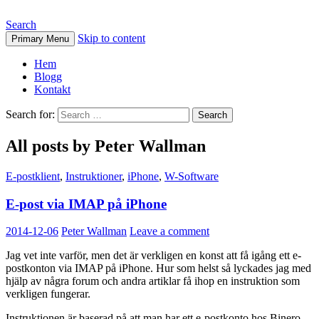
Search
Skip to content
Primary Menu
Hem
Blogg
Kontakt
Search for:
All posts by Peter Wallman
E-postklient
,
Instruktioner
,
iPhone
,
W-Software
E-post via IMAP på iPhone
2014-12-06
Peter Wallman
Leave a comment
Jag vet inte varför, men det är verkligen en konst att få igång ett e-
postkonton via IMAP på iPhone. Hur som helst så lyckades jag med
hjälp av några forum och andra artiklar få ihop en instruktion som
verkligen fungerar.
Instruktionen är baserad på att man har ett e-postkonto hos Binero