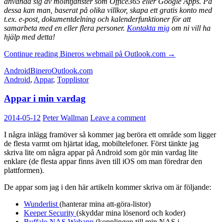
använda sig av molntjänster som Office365 eller Google Apps. På
dessa kan man, baserat på olika villkor, skapa ett gratis konto med
t.ex. e-post, dokumentdelning och kalenderfunktioner för att
samarbeta med en eller flera personer.
Kontakta mig
om ni vill ha
hjälp med detta!
Continue reading
Bineros webmail på Outlook.com
→
Android
Binero
Outlook.com
Android
,
Appar
,
Topplistor
Appar i min vardag
2014-05-12
Peter Wallman
Leave a comment
I några inlägg framöver så kommer jag beröra ett område som ligger
de flesta varmt om hjärtat idag, mobiltelefoner. Först tänkte jag
skriva lite om några appar på Android som gör min vardag lite
enklare (de flesta appar finns även till iOS om man föredrar den
plattformen).
De appar som jag i den här artikeln kommer skriva om är följande:
Wunderlist
(hanterar mina att-göra-listor)
Keeper Security
(skyddar mina lösenord och koder)
Buffalo NAS Webapp
(kopplingen till min NAS i