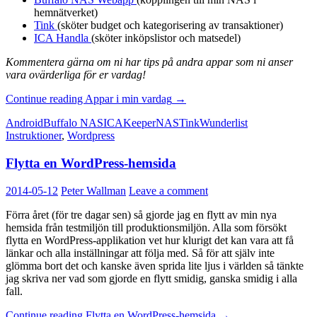
hemnätverket)
Tink
(sköter budget och kategorisering av transaktioner)
ICA Handla
(sköter inköpslistor och matsedel)
Kommentera gärna om ni har tips på andra appar som ni anser
vara ovärderliga för er vardag!
Continue reading
Appar i min vardag
→
Android
Buffalo NAS
ICA
Keeper
NAS
Tink
Wunderlist
Instruktioner
,
Wordpress
Flytta en WordPress-hemsida
2014-05-12
Peter Wallman
Leave a comment
Förra året (för tre dagar sen) så gjorde jag en flytt av min nya
hemsida från testmiljön till produktionsmiljön. Alla som försökt
flytta en WordPress-applikation vet hur klurigt det kan vara att få
länkar och alla inställningar att följa med. Så för att själv inte
glömma bort det och kanske även sprida lite ljus i världen så tänkte
jag skriva ner vad som gjorde en flytt smidig, ganska smidig i alla
fall.
Continue reading
Flytta en WordPress-hemsida
→